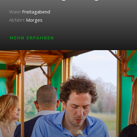
Wann
Freitagabend
Abfahrt
Morges
MEHR ERFAHREN